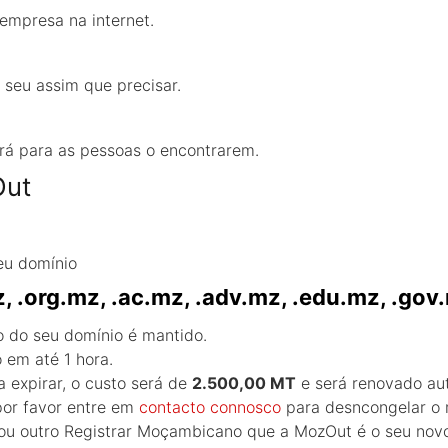
empresa na internet.
á seu assim que precisar.
erá para as pessoas o encontrarem.
Out
eu domínio
z, .org.mz, .ac.mz, .adv.mz, .edu.mz, .gov
o do seu domínio é mantido.
 em até 1 hora.
 expirar, o custo será de
2.500,00 MT
e será renovado au
por favor entre em
contacto connosco
para desncongelar o
M ou outro Registrar Moçambicano que a MozOut é o seu nov