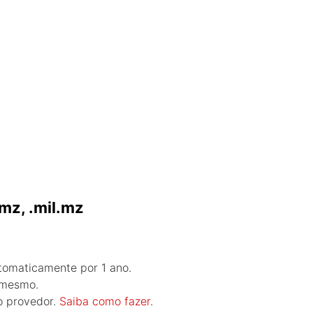
.mz, .mil.mz
tomaticamente por 1 ano.
 mesmo.
o provedor.
Saiba como fazer
.